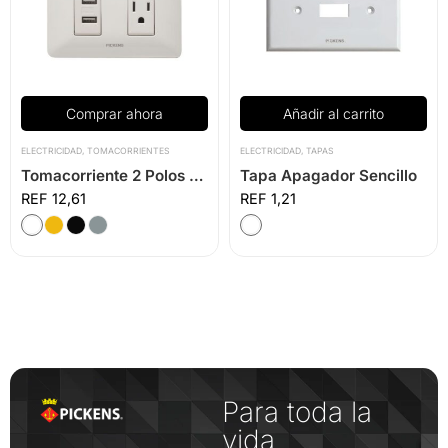
Comprar ahora
Añadir al carrito
ELECTRICIDAD
,
TOMACORRIENTES
ELECTRICIDAD
,
TAPAS
Tomacorriente 2 Polos + Doble USB
Tapa Apagador Sencillo
12,61
1,21
Para toda la
vida