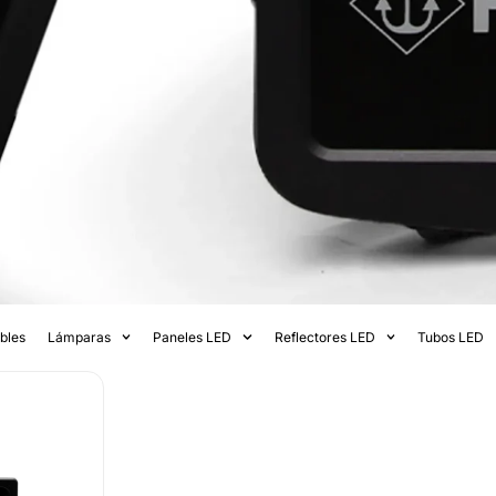
bles
Lámparas
Paneles LED
Reflectores LED
Tubos LED