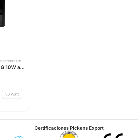
FLECTORES LED
Reflector LED RFTG 10W a 100W
50 Watt
Certificaciones Pickens Export