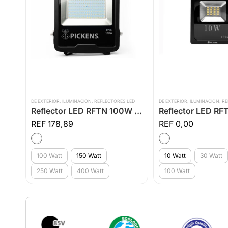
DE EXTERIOR
,
ILUMINACIÓN
,
REFLECTORES LED
DE EXTERIOR
,
ILUMINACIÓN
,
RE
Reflector LED RFTN 100W a 400W
178,89
0,00
100 Watt
150 Watt
10 Watt
30 Watt
250 Watt
400 Watt
100 Watt