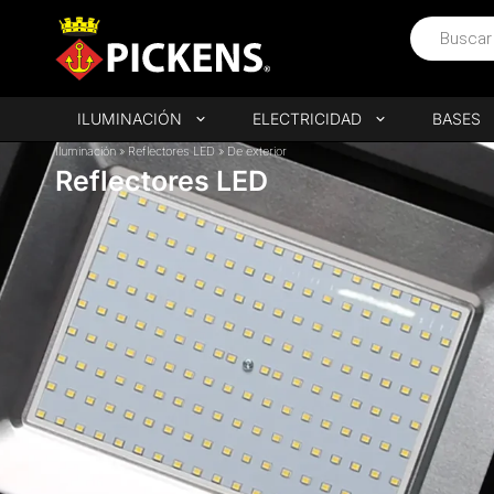
ILUMINACIÓN
ELECTRICIDAD
BASES
Iluminación
»
Reflectores LED
»
De exterior
Reflectores LED