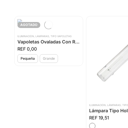
AGOTADO
ILUMINACIÓN
,
LÁMPARAS
,
TIPO VAPOLETAS
Vapoletas Ovaladas Con Rejilla
0,00
Pequeña
Grande
ILUMINACIÓN
,
LÁMPARAS
,
TIP
Lámpara Tipo Hol
19,51