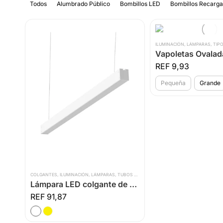
Todos
Alumbrado Público
Bombillos LED
Bombillos Recarga
ILUMINACIÓN
,
LÁMPARAS
,
TIP
9,93
Pequeña
Grande
COLGANTES
,
ILUMINACIÓN
,
LÁMPARAS
,
TUBOS LED
Lámpara LED colgante de suspensión 45W
91,87