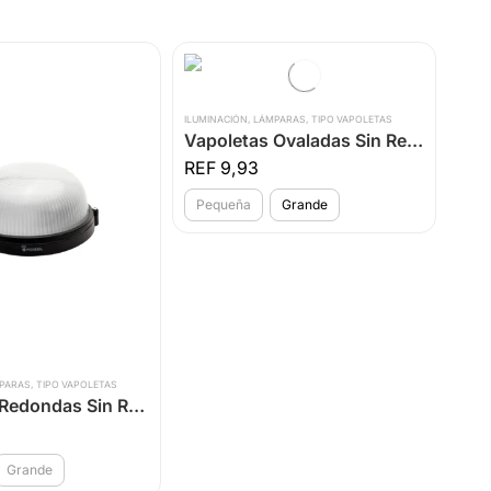
ILUMINACIÓN
,
LÁMPARAS
,
TIPO VAPOLETAS
Vapoletas Ovaladas Sin Rejilla
9,93
Pequeña
Grande
PARAS
,
TIPO VAPOLETAS
Vapoletas Redondas Sin Rejilla
Grande