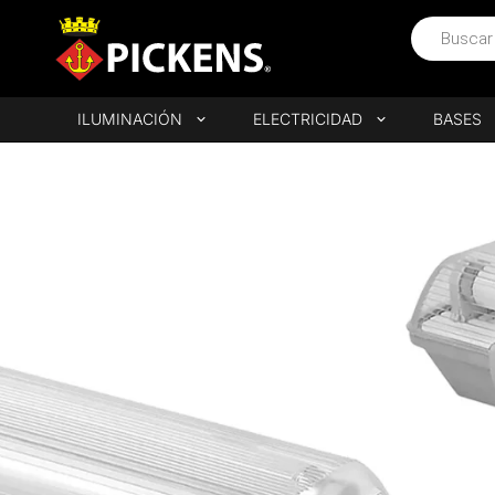
ILUMINACIÓN
ELECTRICIDAD
BASES
Iluminación
»
Lámparas
Lámparas