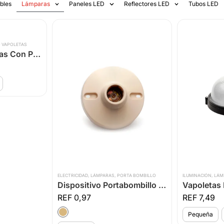
bles
Lámparas
Paneles LED
Reflectores LED
Tubos LED
O VAPOLETAS
Vapoletas Ovaladas Con Protector
ELECTRICIDAD
,
LÁMPARAS
,
PORTA BOMBILLO
ILUMINACIÓN
,
LÁM
Dispositivo Portabombillo Tipo Plafón
0,97
7,49
Pequeña