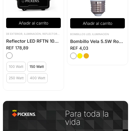
Añadir al carrito
Añadir al carrito
DE EXTERIOR
,
ILUMINACIÓN
,
REFLECTORES LED
BOMBILLOS LED
,
ILUMINACIÓN
Reflector LED RFTN 100W a 400W
Bombillo Vela 5.5W Rosca E27
178,89
4,03
100 Watt
150 Watt
250 Watt
400 Watt
Para toda la
vida