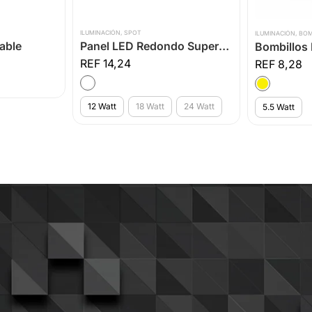
ILUMINACIÓN
,
SPOT
ILUMINACIÓN
,
BOM
able
Panel LED Redondo Superficial Luz Blanca
14,24
8,28
12 Watt
18 Watt
24 Watt
5.5 Watt