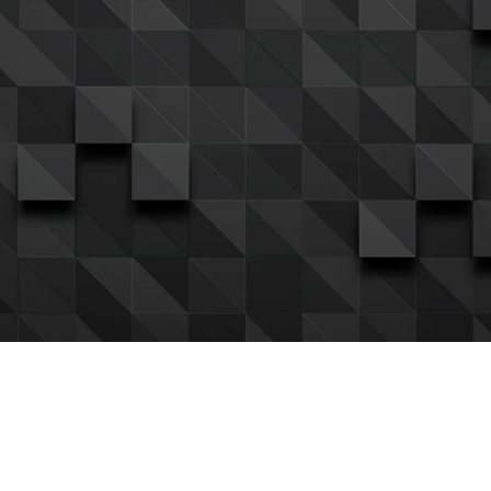
Pickens Export
Síguenos
Atención
Ventas al mayor
Barquisim
Garantía Perfecta
04127906