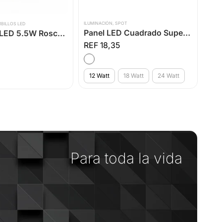
ILUMINACIÓN
,
SPOT
ILUMI
BILLOS LED
Panel LED Cuadrado Superficial Luz Blanca
Bombillos LED 5.5W Rosca E14 Multivoltaje
18,35
12 Watt
18 Watt
24 Watt
Para toda la vida