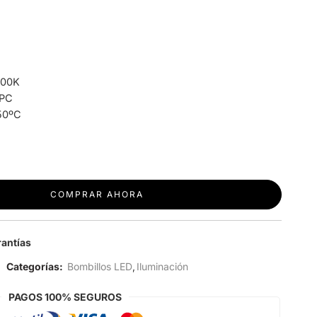
500K
 PC
50ºC
COMPRAR AHORA
antías
Categorías:
Bombillos LED
,
Iluminación
PAGOS 100% SEGUROS