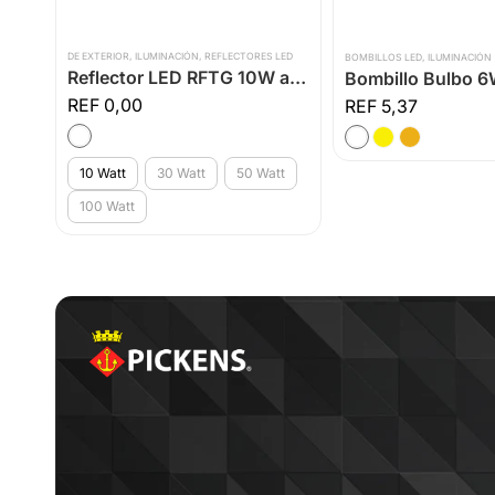
DE EXTERIOR
,
ILUMINACIÓN
,
REFLECTORES LED
BOMBILLOS LED
,
ILUMINACIÓN
Vapoletas Ovaladas Con Rejilla
Reflector LED RFTG 10W a 100W
0,00
5,37
10 Watt
30 Watt
50 Watt
100 Watt