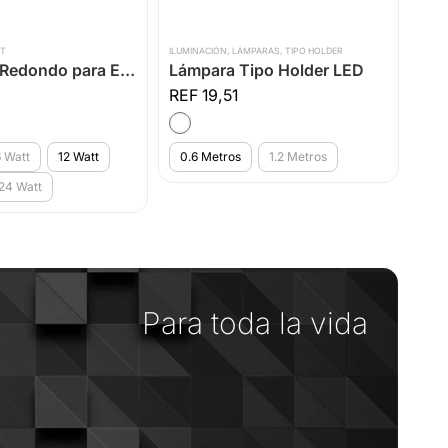
T
ILUMINACIÓN
,
LÁMPARAS
,
TIPO HOLDER
ILUMI
Panel LED Redondo para Empotrar Luz Blanca
Lámpara Tipo Holder LED
Ref
19,51
 Watt
12 Watt
0.6 Metros
1.2 Metros
10
24 Watt
24
Para toda la vida