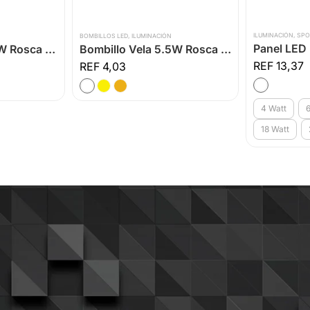
ILUMINACIÓN
,
SPO
BOMBILLOS LED
,
ILUMINACIÓN
Bombillo Bulbo 6W Rosca E14
Bombillo Vela 5.5W Rosca E27
13,37
4,03
4 Watt
6
18 Watt