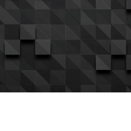
Pickens Export
Síguenos
Atención
Ventas al mayor
Barquisim
Garantía Perfecta
04127906