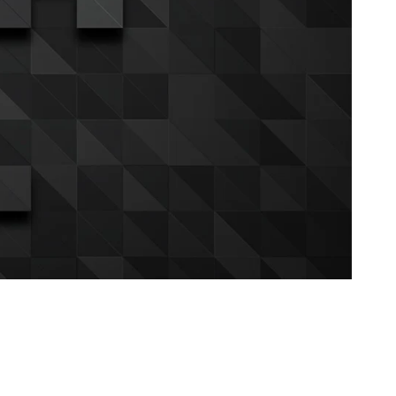
 al cliente
Políticas
eto, Estado Lara.
Términos y Condiciones
064
Política de Privacidad